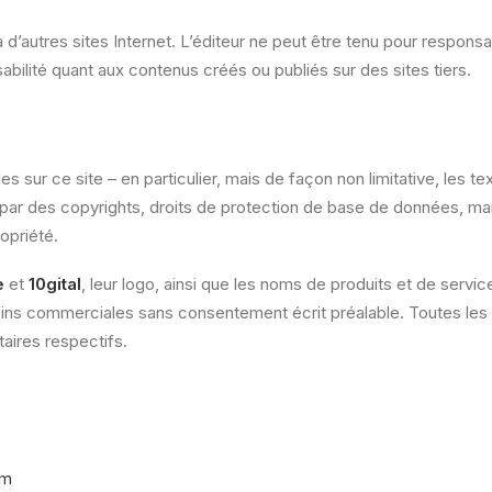
 d’autres sites Internet. L’éditeur ne peut être tenu pour responsa
bilité quant aux contenus créés ou publiés sur des sites tiers.
sur ce site – en particulier, mais de façon non limitative, les te
s par des copyrights, droits de protection de base de données, 
ropriété.
e
et
10gital
, leur logo, ainsi que les noms de produits et de servic
s fins commerciales sans consentement écrit préalable. Toutes le
aires respectifs.
om