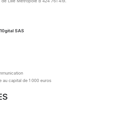
 de Lille Metropole B 424 761 419.
10gital SAS
ommunication
 au capital de 1 000 euros
ES