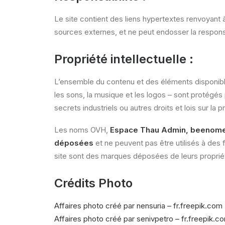
Le site contient des liens hypertextes renvoyant à
sources externes, et ne peut endosser la responsa
Propriété intellectuelle :
L’ensemble du contenu et des éléments disponibles 
les sons, la musique et les logos – sont protégé
secrets industriels ou autres droits et lois sur la p
Les noms OVH,
Espace Thau Admin,
beenom
déposées
et ne peuvent pas être utilisés à de
site sont des marques déposées de leurs propriét
Crédits Photo
Affaires photo créé par nensuria – fr.freepik.com
Affaires photo créé par senivpetro – fr.freepik.c